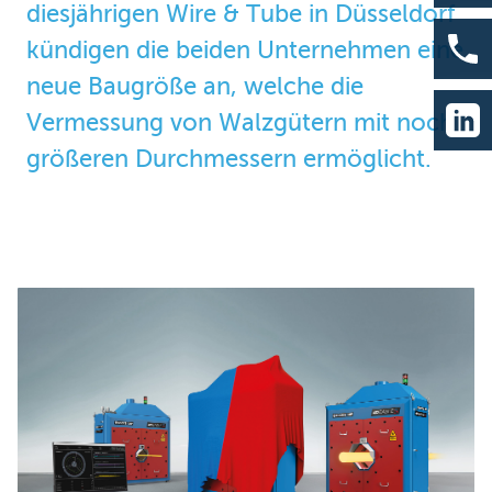
diesjährigen Wire & Tube in Düsseldorf
kündigen die beiden Unternehmen eine
neue Baugröße an, welche die
Vermessung von Walzgütern mit noch
größeren Durchmessern ermöglicht.